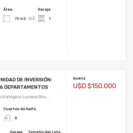
Área
Garaje
m2
75 m2
1
buena
IDAD DE INVERSIÓN:
U$D $150.000
 6 DEPARTAMENTOS
stratégica: Luciana Ríos…
Cuartos de baño
8
Garaje
Tamaño del Lote