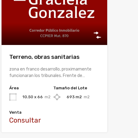
Terreno, obras sanitarias
zona en franco desarrollo, proximamente
funcionaran los tribunales. Frente de…
Área
Tamaño del Lote
10.50 x 66
m2
693 m2
m2
Venta
Consultar