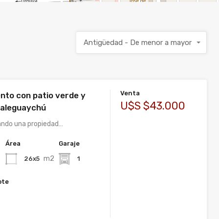
Antigüedad - De menor a mayor
Venta
to con patio verde y
U$S $43.000
ualeguaychú
ando una propiedad…
Área
Garaje
m2
26x5
1
ote