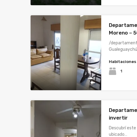
Departamen
Moreno – 50
/departament
Gualeguaychú
Habitaciones
1
Departamen
invertir
Descubrí est
ubicado…