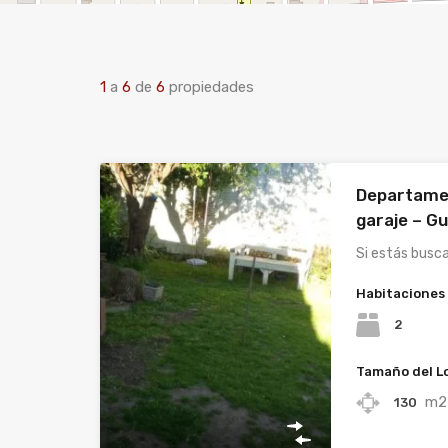
1
a
6
de
6
propiedades
Departamen
garaje – G
Si estás busc
Habitaciones
2
Tamaño del L
m2
130