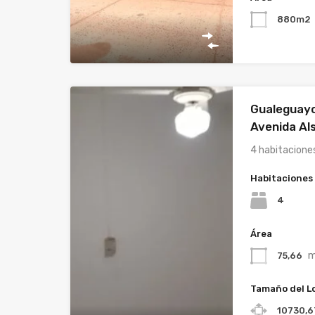
880m2
Gualeguayc
Avenida Al
4 habitacion
Habitaciones
4
Área
75,66
Tamaño del L
10730,6