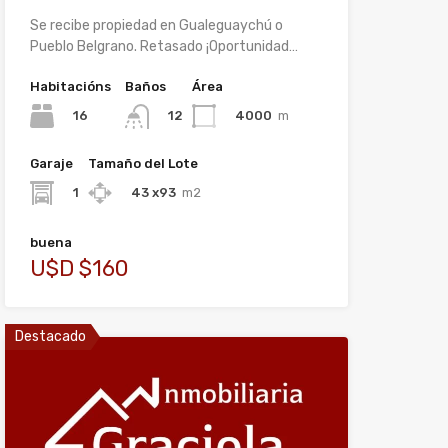
Se recibe propiedad en Gualeguaychú o
Pueblo Belgrano. Retasado ¡Oportunidad…
Habitacións
Baños
Área
16
4000
m
12
Garaje
Tamaño del Lote
1
43 x93
m2
buena
U$D $160
Destacado