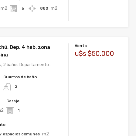
m2
m2
6
880
Venta
hú, Dep. 4 hab. zona
u$s $50.000
sina
es, 2 baños Departamento…
Cuartos de baño
2
Garaje
m2
1
ote
m2
7 espacios comunes