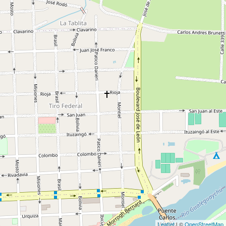
Leaflet
| ©
OpenStreetMap