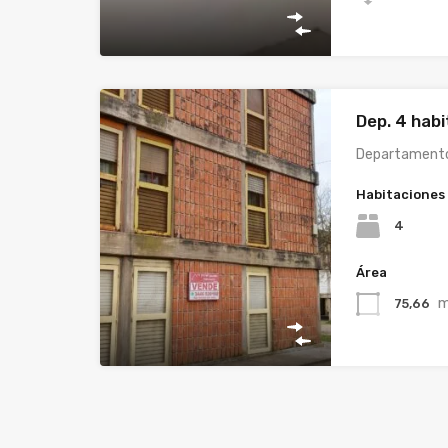
Dep. 4 hab
Departamento 
Habitaciones
4
Área
75,66