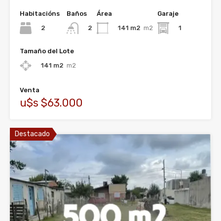
Habitacións
Baños
Área
Garaje
2
141 m2
m2
1
2
Tamaño del Lote
141 m2
m2
Venta
u$s $63.000
Destacado