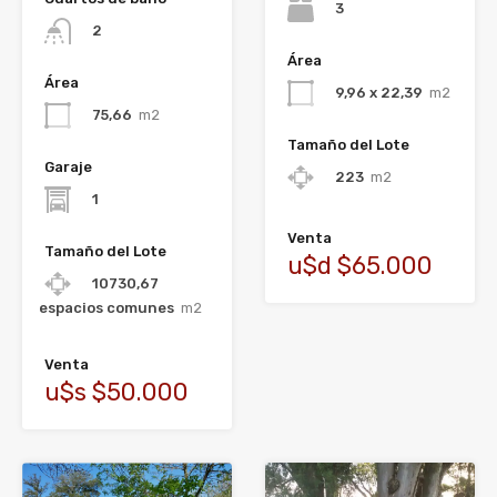
3
2
Área
Área
9,96 x 22,39
m2
75,66
m2
Tamaño del Lote
Garaje
223
m2
1
Venta
Tamaño del Lote
u$d $65.000
10730,67
espacios comunes
m2
Venta
u$s $50.000