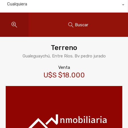
Cualquiera
Buscar
Terreno
Gualeguaychú, Entre Ríos. Bv pedro jurado
Venta
U$S $18.000