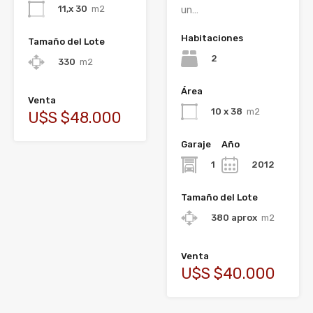
11,x 30
m2
un…
Habitaciones
Tamaño del Lote
2
330
m2
Área
Venta
10 x 38
m2
U$S $48.000
Garaje
Año
1
2012
Tamaño del Lote
380 aprox
m2
Venta
U$S $40.000