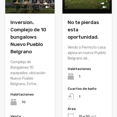
Inversion,
No te pierdas
Complejo de 10
esta
bungalows
oportunidad.
Nuevo Pueblo
Vendo o Permuto casa
Belgrano
alpina en nuevo Pueblo
Belgrano de…
Complejo de
Bungalows 10
Habitaciones
equipados, ubicación
1
Nuevo Pueblo
Belgrano, Entre…
Cuartos de baño
Habitaciones
1
10
Área
15 x 50
m2
Venta