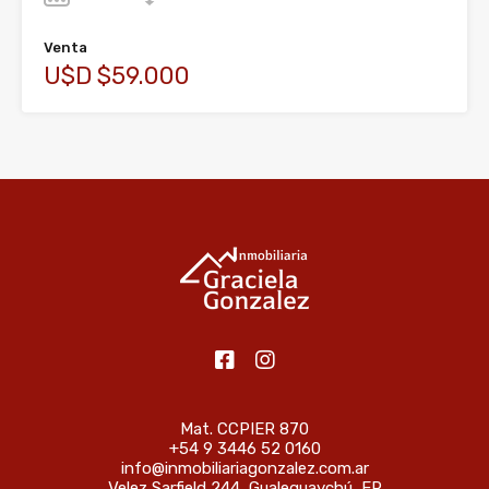
Venta
U$D $59.000
Mat. CCPIER 870
+54 9 3446 52 0160
info@inmobiliariagonzalez.com.ar
Velez Sarfield 244, Gualeguaychú, ER