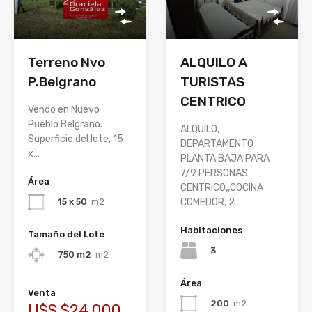
Terreno Nvo
ALQUILO A
P.Belgrano
TURISTAS
CENTRICO
Vendo en Nuevo
Pueblo Belgrano.
ALQUILO,
Superficie del lote, 15
DEPARTAMENTO
x…
PLANTA BAJA PARA
7/9 PERSONAS
Área
CENTRICO,,COCINA
15 x 50
m2
COMEDOR, 2…
Habitaciones
Tamaño del Lote
3
750 m2
m2
Área
Venta
200
m2
U$S $24.000