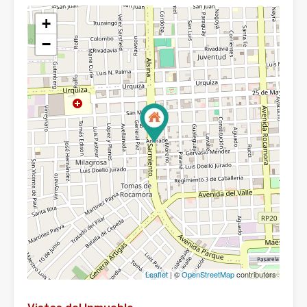
+
−
Leaflet
| ©
OpenStreetMap
contributors